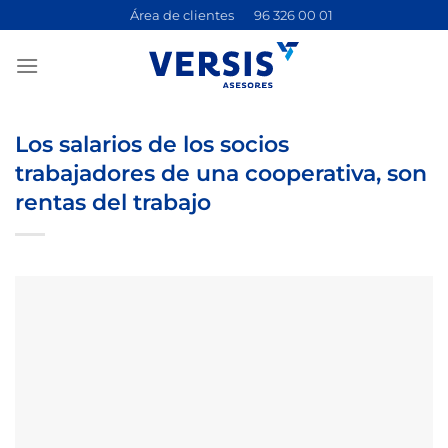
Saltar
Área de clientes
96 326 00 01
al
contenido
Los salarios de los socios
trabajadores de una cooperativa, son
rentas del trabajo