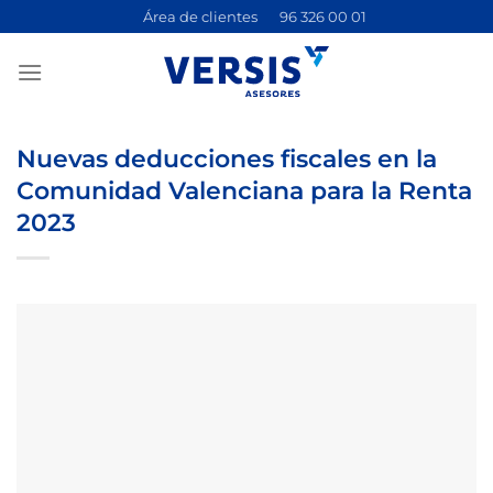
Saltar
Área de clientes
96 326 00 01
al
contenido
Nuevas deducciones fiscales en la
Comunidad Valenciana para la Renta
2023