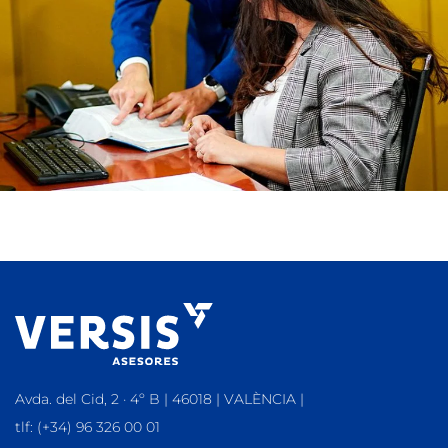
Avda. del Cid, 2 · 4º B | 46018 | VALÈNCIA |
tlf: (+34) 96 326 00 01