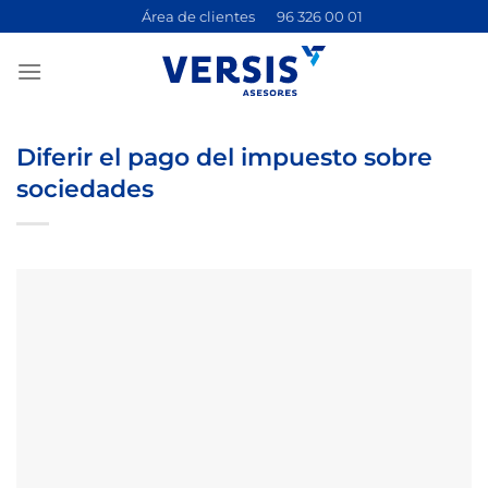
Saltar
Área de clientes
96 326 00 01
al
contenido
Diferir el pago del impuesto sobre
sociedades