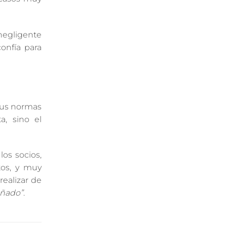
 negligente
onfía para
sus normas
a, sino el
los socios,
tos, y muy
ealizar de
eñado”
.