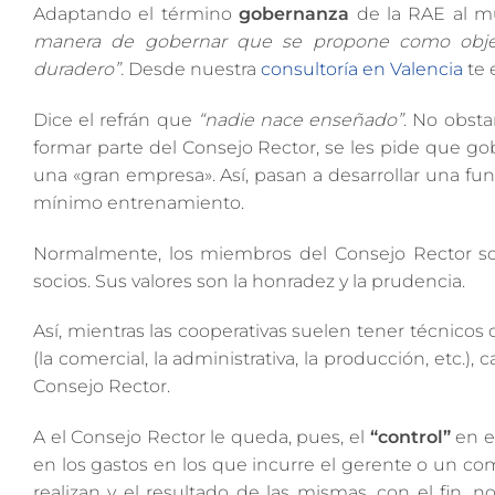
Adaptando el término
gobernanza
de la RAE al mu
manera de gobernar que se propone como objetiv
duradero”.
Desde nuestra
consultoría en Valencia
te 
Dice el refrán que
“nadie nace enseñado”
. No obsta
formar parte del Consejo Rector, se les pide que g
una «gran empresa». Así, pasan a desarrollar una fu
mínimo entrenamiento.
Normalmente, los miembros del Consejo Rector son
socios. Sus valores son la honradez y la prudencia.
Así, mientras las cooperativas suelen tener técnicos
(la comercial, la administrativa, la producción, etc
Consejo Rector.
A el Consejo Rector le queda, pues, el
“control”
en el
en los gastos en los que incurre el gerente o un come
realizan y el resultado de las mismas, con el fin, n