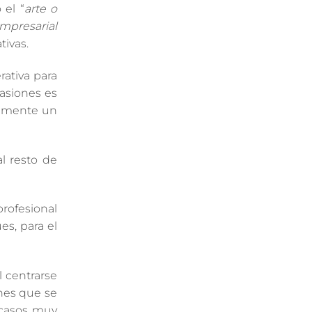
el “
arte o
mpresarial
ivas.
rativa para
asiones es
viamente un
l resto de
profesional
es, para el
l centrarse
ones que se
n casos muy