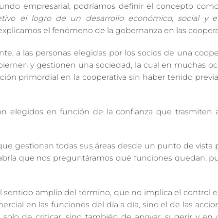
ndo empresarial, podríamos definir el concepto como 
o el logro de un desarrollo económico, social y e
explicamos el fenómeno de la gobernanza en las cooperat
nte, a las personas elegidas por los socios de una coope
obiernen y gestionen una sociedad, la cual en muchas oc
nción primordial en la cooperativa sin haber tenido pre
 elegidos en función de la confianza que trasmiten a
 que gestionan todas sus áreas desde un punto de vista 
.), cabría que nos preguntáramos qué funciones quedan, pu
 sentido amplio del término, que no implica el control e
rcial en las funciones del día a día, sino el de las acci
o solo de criticar, sino también de apoyar, sugerir y e