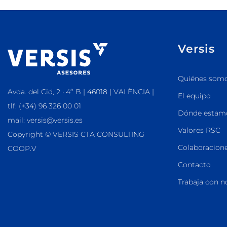
Versis
Quiénes som
Avda. del Cid, 2 · 4º B | 46018 | VALÈNCIA |
El equipo
tlf: (+34) 96 326 00 01
Dónde estam
mail: versis@versis.es
Valores RSC
Copyright © VERSIS CTA CONSULTING
Colaboracione
COOP.V
Contacto
Trabaja con n