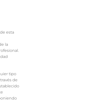
 de esta
de la
ofesional.
edad
uier tipo
 través de
stablecido
te
mponiendo