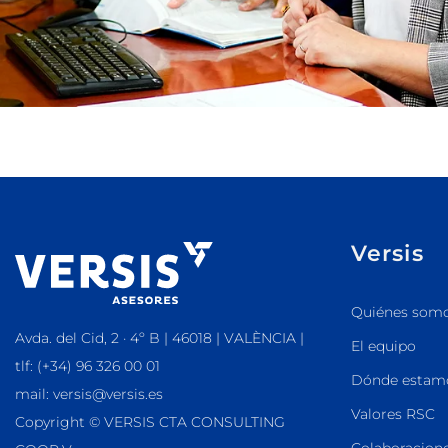
Versis
Quiénes som
Avda. del Cid, 2 · 4º B | 46018 | VALÈNCIA |
El equipo
tlf: (+34) 96 326 00 01
Dónde estam
mail: versis@versis.es
Valores RSC
Copyright © VERSIS CTA CONSULTING
Colaboracione