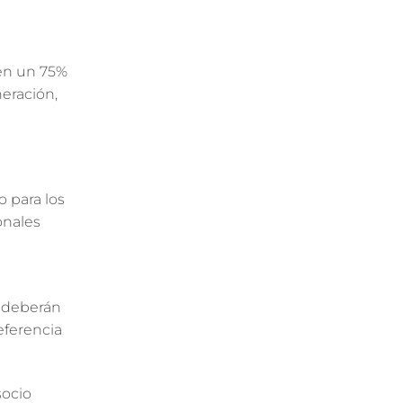
en un 75%
neración,
o para los
onales
l deberán
eferencia
socio