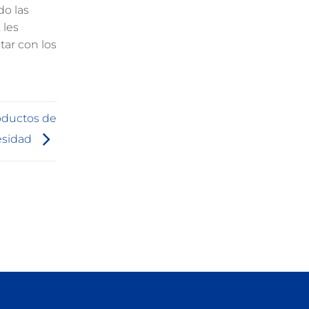
do las
 les
tar con los
roductos de
esidad