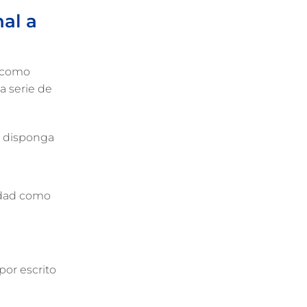
al a
, como
a serie de
e disponga
vidad como
por escrito