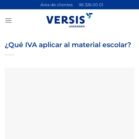
Saltar
Área de clientes
96 326 00 01
al
contenido
¿Qué IVA aplicar al material escolar?