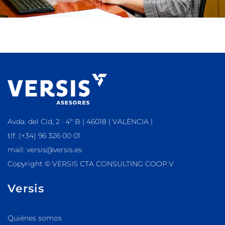
Avda. del Cid, 2 · 4º B | 46018 | VALÈNCIA |
tlf: (+34) 96 326 00 01
mail: versis@versis.es
Copyright © VERSIS CTA CONSULTING COOP.V
Versis
Quiénes somos