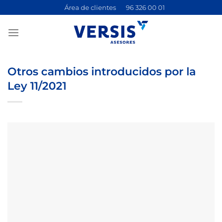
Saltar
Área de clientes
96 326 00 01
al
contenido
Otros cambios introducidos por la
Ley 11/2021