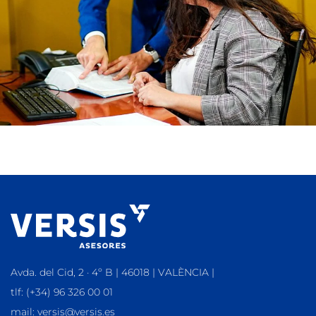
Avda. del Cid, 2 · 4º B | 46018 | VALÈNCIA |
tlf: (+34) 96 326 00 01
mail: versis@versis.es