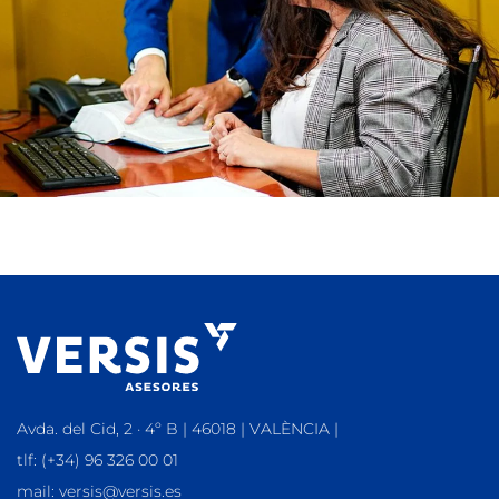
Avda. del Cid, 2 · 4º B | 46018 | VALÈNCIA |
tlf: (+34) 96 326 00 01
mail: versis@versis.es