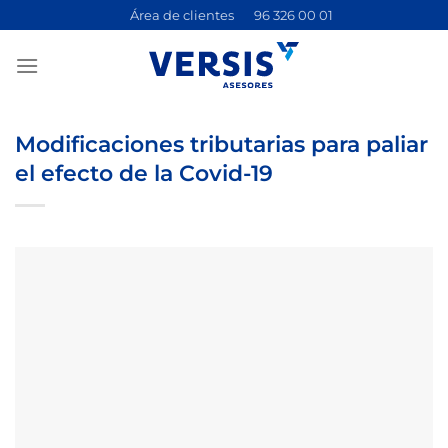
Saltar
Área de clientes
96 326 00 01
al
contenido
Modificaciones tributarias para paliar
el efecto de la Covid-19