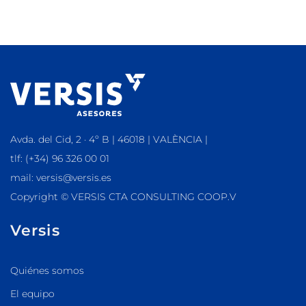
Avda. del Cid, 2 · 4º B | 46018 | VALÈNCIA |
tlf: (+34) 96 326 00 01
mail: versis@versis.es
Copyright © VERSIS CTA CONSULTING COOP.V
Versis
Quiénes somos
El equipo