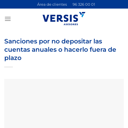
Saltar
Área de clientes
96 326 00 01
al
contenido
Sanciones por no depositar las
cuentas anuales o hacerlo fuera de
plazo