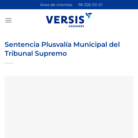
Saltar
Área de clientes
96 326 00 01
al
contenido
Sentencia Plusvalía Municipal del
Tribunal Supremo