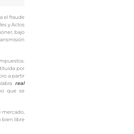
a el fraude
les y Actos
oner, bajo
ransmisión
 impuestos.
tituida por
io a partir
alabra
real
cho que se
de mercado,
 bien libre