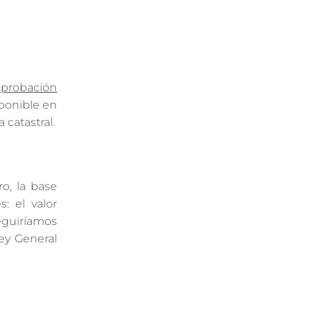
mprobación
ponible en
 catastral.
o, la base
: el valor
seguiríamos
ey General