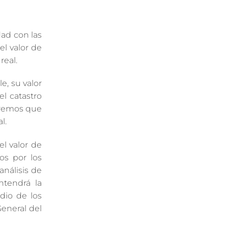
dad con las
l valor de
real.
e, su valor
el catastro
ndremos que
l.
el valor de
os por los
análisis de
ntendrá la
dio de los
General del