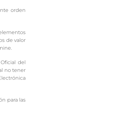
ante orden
 elementos
os de valor
mine.
Oficial del
al no tener
lectrónica
n para las