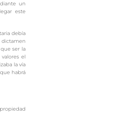
ediante un
legar este
taria debía
l dictamen
 que ser la
valores el
zaba la vía
í que habrá
 propiedad