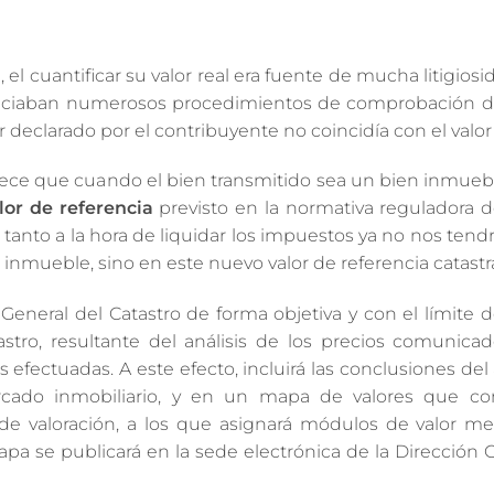
l cuantificar su valor real era fuente de mucha litigiosi
iniciaban numerosos procedimientos de comprobación de
 declarado por el contribuyente no coincidía con el valor 
lece que cuando el bien transmitido sea un bien inmuebl
alor de referencia
previsto en la normativa reguladora d
 tanto a la hora de liquidar los impuestos ya no nos te
del inmueble, sino en este nuevo valor de referencia catastra
 General del Catastro de forma objetiva y con el límite d
stro, resultante del análisis de los precios comunicad
 efectuadas. A este efecto, incluirá las conclusiones del 
rcado inmobiliario, y en un mapa de valores que co
de valoración, a los que asignará módulos de valor me
apa se publicará en la sede electrónica de la Dirección 