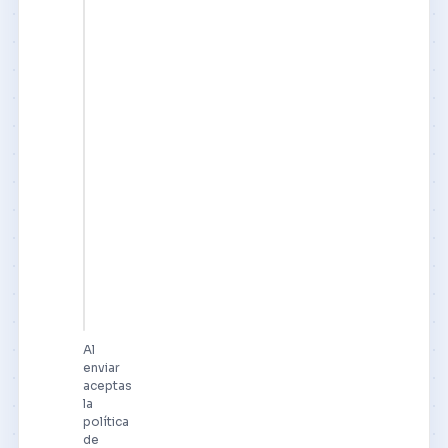
Al
enviar
aceptas
la
política
de