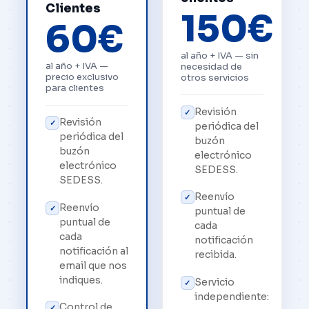
Clientes
150€
60€
al año + IVA — sin
al año + IVA —
necesidad de
precio exclusivo
otros servicios
para clientes
Revisión
✓
Revisión
✓
periódica del
periódica del
buzón
buzón
electrónico
electrónico
SEDESS.
SEDESS.
Reenvío
✓
Reenvío
✓
puntual de
puntual de
cada
cada
notificación
notificación al
recibida.
email que nos
indiques.
Servicio
✓
independiente:
Control de
✓