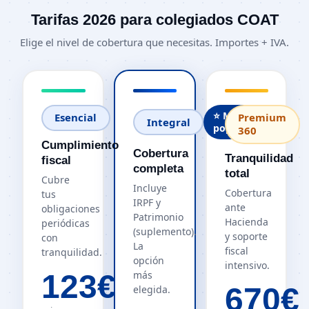
Tarifas 2026 para colegiados COAT
Elige el nivel de cobertura que necesitas. Importes + IVA.
⭐ Más
Esencial
Premium
Integral
popular
360
Cumplimiento
Cobertura
Tranquilidad
fiscal
completa
total
Cubre
Incluye
Cobertura
tus
IRPF y
ante
obligaciones
Patrimonio
Hacienda
periódicas
(suplemento).
y soporte
con
La
fiscal
tranquilidad.
opción
intensivo.
123€
más
670€
elegida.