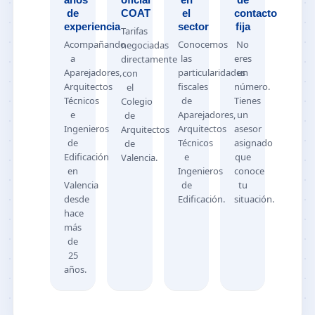
de
COAT
el
contacto
experiencia
sector
fija
Tarifas
Acompañando
Conocemos
No
negociadas
a
las
eres
directamente
Aparejadores,
particularidades
un
con
Arquitectos
fiscales
número.
el
Técnicos
de
Tienes
Colegio
e
Aparejadores,
un
de
Ingenieros
Arquitectos
asesor
Arquitectos
de
Técnicos
asignado
de
Edificación
e
que
Valencia.
en
Ingenieros
conoce
Valencia
de
tu
desde
Edificación.
situación.
hace
más
de
25
años.