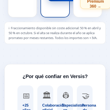
Premium
360 →
ℹ️ Fraccionamiento disponible sin coste adicional: 50 % en abril y
50 % en octubre. Si el alta se realiza durante el año se aplica
prorrateo por meses restantes. Todos los importes son + IVA.
¿Por qué confiar en Versis?
📅
🏛️
👷
🤝
+25
Colaboración
Especialistas
Persona
años
oficial
en
de