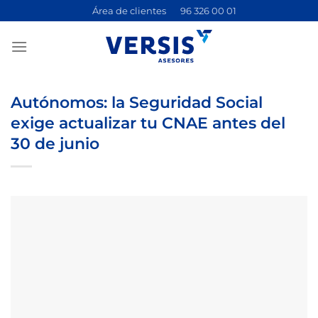
Saltar
Área de clientes
96 326 00 01
al
contenido
Autónomos: la Seguridad Social
exige actualizar tu CNAE antes del
30 de junio