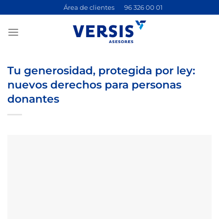
Saltar
Área de clientes
96 326 00 01
al
contenido
Tu generosidad, protegida por ley:
nuevos derechos para personas
donantes