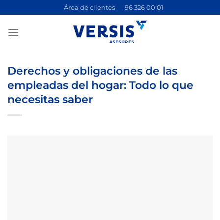
Saltar
Área de clientes
96 326 00 01
al
contenido
Derechos y obligaciones de las
empleadas del hogar: Todo lo que
necesitas saber