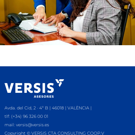
Avda. del Cid, 2 · 4º B | 46018 | VALÈNCIA |
tlf: (+34) 96 326 00 01
mail: versis@versis.es
Copyright © VERSIS CTA CONSULTING COOP.V