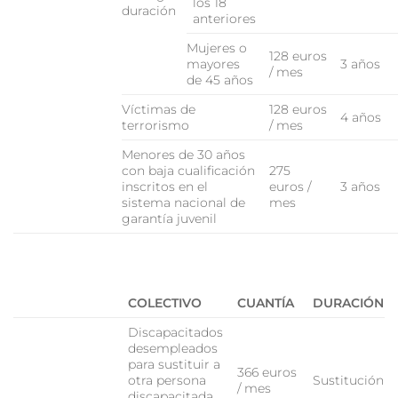
los 18
duración
anteriores
Mujeres o
128 euros
mayores
3 años
/ mes
de 45 años
Víctimas de
128 euros
4 años
terrorismo
/ mes
Menores de 30 años
con baja cualificación
275
inscritos en el
euros /
3 años
sistema nacional de
mes
garantía juvenil
COLECTIVO
CUANTÍA
DURACIÓN
Discapacitados
desempleados
para sustituir a
366 euros
otra persona
Sustitución
/ mes
discapacitada