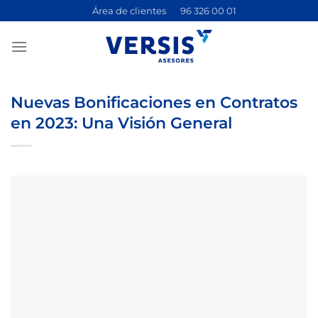
Saltar
Área de clientes
96 326 00 01
al
contenido
Nuevas Bonificaciones en Contratos
en 2023: Una Visión General