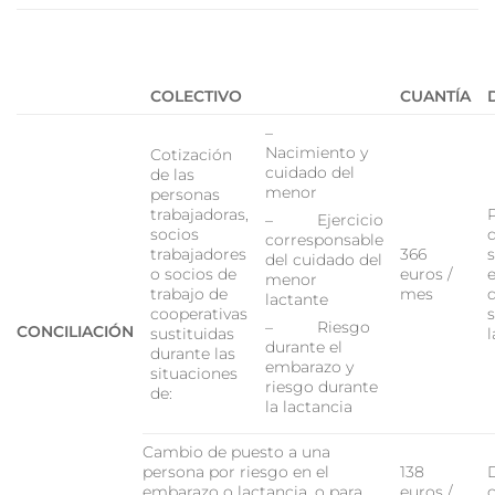
COLECTIVO
CUANTÍA
–
Nacimiento y
Cotización
cuidado del
de las
menor
personas
trabajadoras,
– Ejercicio
socios
corresponsable
trabajadores
366
del cuidado del
o socios de
euros /
menor
trabajo de
mes
lactante
cooperativas
– Riesgo
CONCILIACIÓN
sustituidas
durante el
durante las
embarazo y
situaciones
riesgo durante
de:
la lactancia
Cambio de puesto a una
persona por riesgo en el
138
embarazo o lactancia, o para
euros /