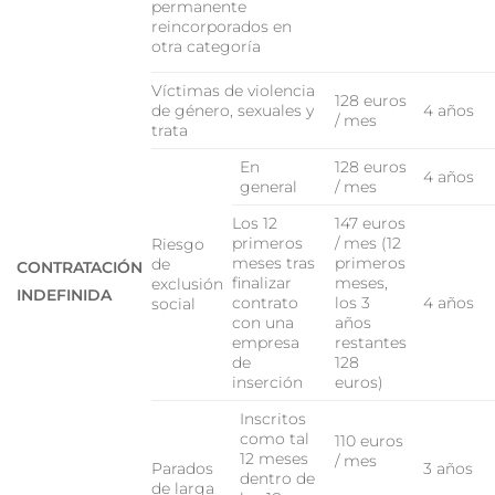
permanente
reincorporados en
otra categoría
Víctimas de violencia
128 euros
de género, sexuales y
4 años
/ mes
trata
En
128 euros
4 años
general
/ mes
Los 12
147 euros
primeros
/ mes (12
Riesgo
meses tras
primeros
de
CONTRATACIÓN
finalizar
meses,
exclusión
INDEFINIDA
contrato
los 3
4 años
social
con una
años
empresa
restantes
de
128
inserción
euros)
Inscritos
como tal
110 euros
12 meses
/ mes
Parados
3 años
dentro de
de larga