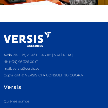
Avda. del Cid, 2 · 4º B | 46018 | VALÈNCIA |
tlf: (+34) 96 326 00 01
mail: versis@versis.es
Copyright © VERSIS CTA CONSULTING COOP.V
Versis
Quiénes somos