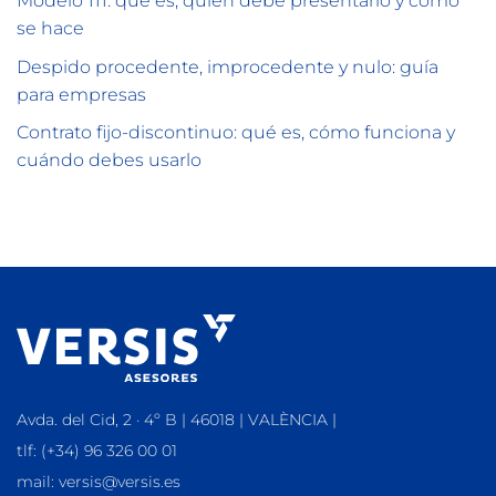
Modelo 111: qué es, quién debe presentarlo y cómo
se hace
Despido procedente, improcedente y nulo: guía
para empresas
Contrato fijo-discontinuo: qué es, cómo funciona y
cuándo debes usarlo
Avda. del Cid, 2 · 4º B | 46018 | VALÈNCIA |
tlf: (+34) 96 326 00 01
mail: versis@versis.es