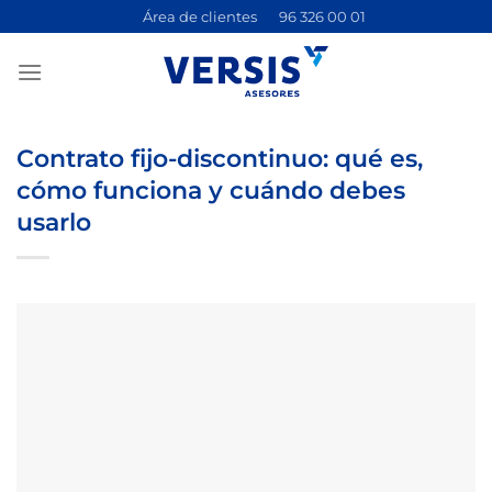
Saltar
Área de clientes
96 326 00 01
al
contenido
Contrato fijo-discontinuo: qué es,
cómo funciona y cuándo debes
usarlo