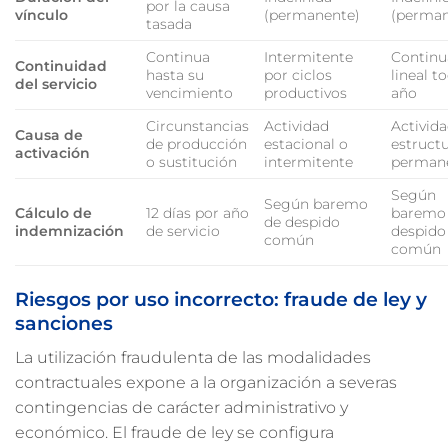
por la causa
vínculo
(permanente)
(perman
tasada
Continua
Intermitente
Continu
Continuidad
hasta su
por ciclos
lineal t
del servicio
vencimiento
productivos
año
Circunstancias
Actividad
Activid
Causa de
de producción
estacional o
estructu
activación
o sustitución
intermitente
perman
Según
Según baremo
Cálculo de
12 días por año
baremo
de despido
indemnización
de servicio
despido
común
común
Riesgos por uso incorrecto: fraude de ley y
sanciones
La utilización fraudulenta de las modalidades
contractuales expone a la organización a severas
contingencias de carácter administrativo y
económico. El fraude de ley se configura