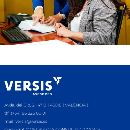
Avda. del Cid, 2 · 4º B | 46018 | VALÈNCIA |
tlf: (+34) 96 326 00 01
mail: versis@versis.es
Copyright © VERSIS CTA CONSULTING COOP.V