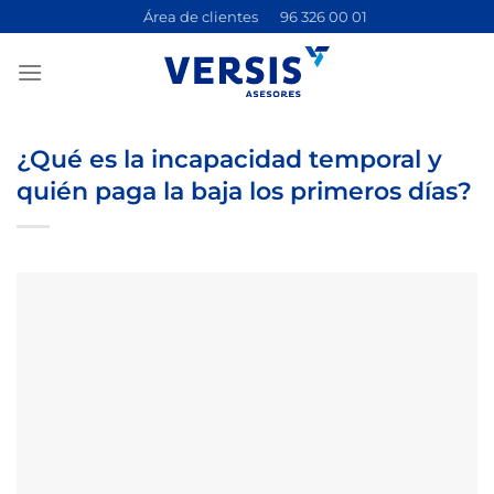
Saltar
Área de clientes
96 326 00 01
al
contenido
¿Qué es la incapacidad temporal y
quién paga la baja los primeros días?