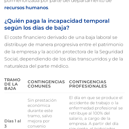
pormenorizada por parte del departamento de
recursos humanos
.
¿Quién paga la incapacidad temporal
según los días de baja?
El coste financiero derivado de una baja laboral se
distribuye de manera progresiva entre el patrimonio
de la empresa y la acción protectora de la Seguridad
Social, dependiendo de los días transcurridos y de la
naturaleza del parte médico.
TRAMO
CONTINGENCIAS
CONTINGENCIAS
DE LA
COMUNES
PROFESIONALES
BAJA
El día en que se produce el
Sin prestación
accidente de trabajo o la
económica
enfermedad profesional se
durante este
retribuye al 100% del
tramo, salvo
salario, a cargo de la
Días 1 al
mejora por
empresa. A partir del día
3
convenio
siguiente, el trabajador