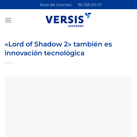
Saltar
Área de clientes
96 326 00 01
al
contenido
«Lord of Shadow 2» también es
innovación tecnológica