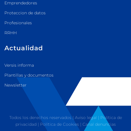
Emprendedores
Proteccion de datos
Profesionales
RRHH
Actualidad
Versis informa
Plantillas y documentos
Newsletter
Todos los derechos reservados |
Aviso legal
|
Política de
privacidad
|
Política de Cookies
|
Canal denuncias