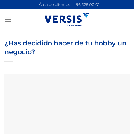
Saltar
Área de clientes
96 326 00 01
al
contenido
¿Has decidido hacer de tu hobby un
negocio?