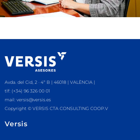
Avda. del Cid, 2 · 4º B | 46018 | VALÈNCIA |
tlf: (+34) 96 326 00 01
mail: versis@versis.es
Copyright © VERSIS CTA CONSULTING COOP.V
Versis