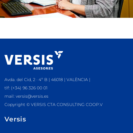
Avda. del Cid, 2 · 4º B | 46018 | VALÈNCIA |
tlf: (+34) 96 326 00 01
mail: versis@versis.es
Copyright © VERSIS CTA CONSULTING COOP.V
Versis