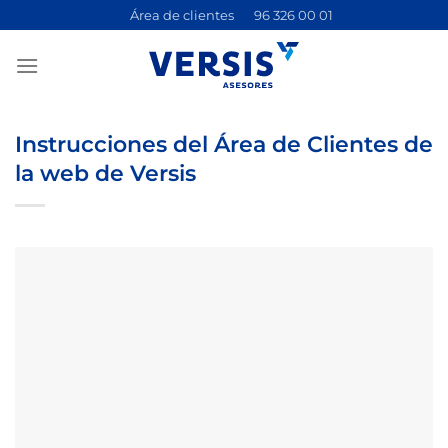
Saltar
Área de clientes
96 326 00 01
al
contenido
Instrucciones del Área de Clientes de
la web de Versis