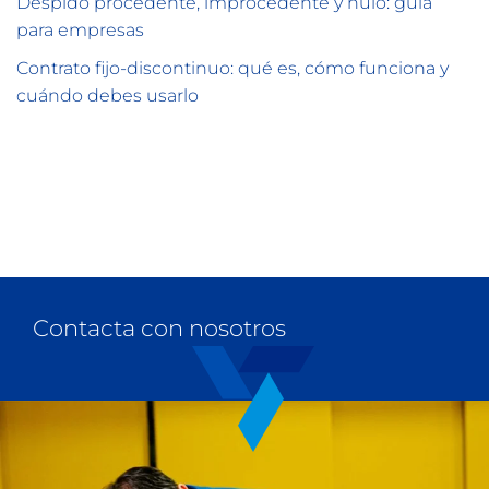
Despido procedente, improcedente y nulo: guía
para empresas
Contrato fijo-discontinuo: qué es, cómo funciona y
cuándo debes usarlo
Contacta con nosotros