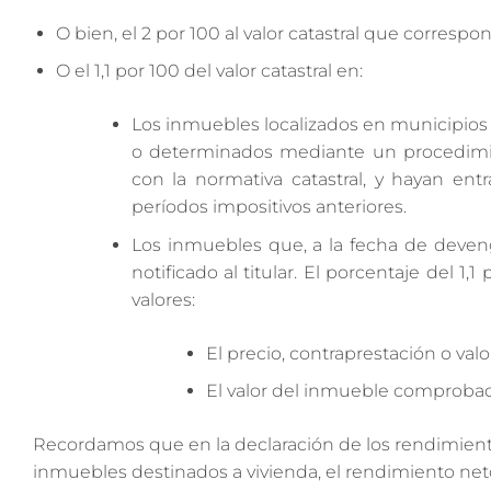
O bien, el 2 por 100 al valor catastral que corresp
O el 1,1 por 100 del valor catastral en:
Los inmuebles localizados en municipios e
o determinados mediante un procedimien
con la normativa catastral, y hayan ent
períodos impositivos anteriores.
Los inmuebles que, a la fecha de deveng
notificado al titular. El porcentaje del 1
valores:
El precio, contraprestación o val
El valor del inmueble comprobado
Recordamos que en la declaración de los rendimient
inmuebles destinados a vivienda, el rendimiento neto 