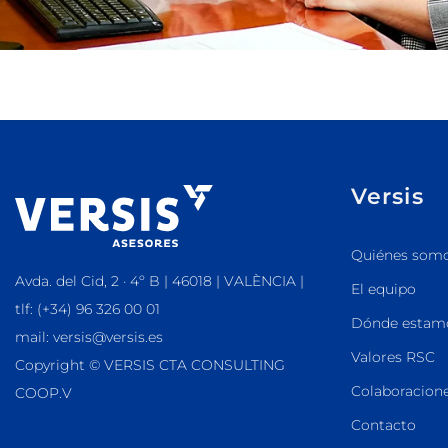
Versis
Quiénes som
Avda. del Cid, 2 · 4º B | 46018 | VALÈNCIA |
El equipo
tlf: (+34) 96 326 00 01
Dónde estam
mail: versis@versis.es
Valores RSC
Copyright © VERSIS CTA CONSULTING
Colaboracione
COOP.V
Contacto