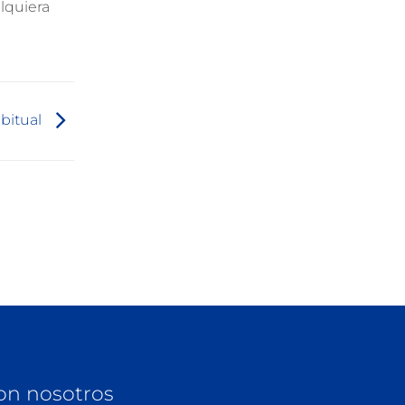
alquiera
abitual
on nosotros