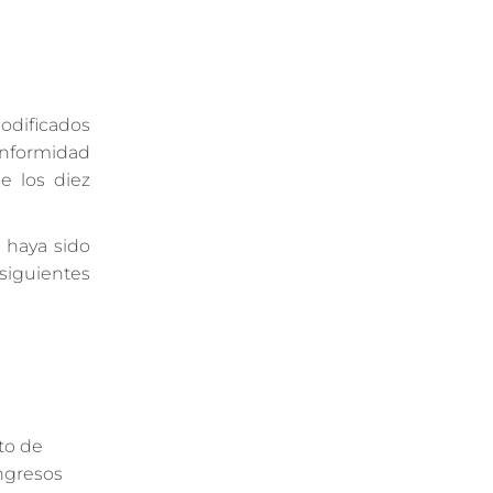
modificados
onformidad
e los diez
 haya sido
 siguientes
to de
ingresos