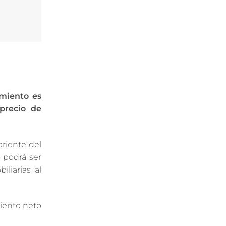
amiento es
precio de
riente del
o podrá ser
liarias al
miento neto