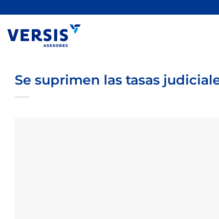
Saltar
al
contenido
Se suprimen las tasas judicial