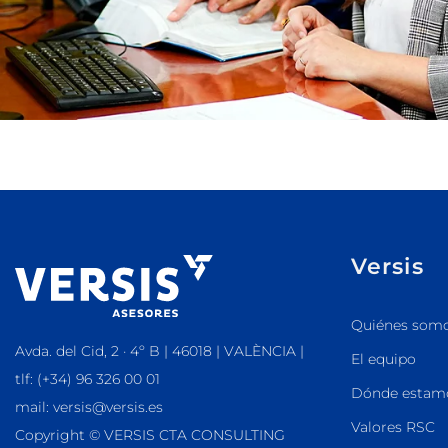
Versis
Quiénes som
Avda. del Cid, 2 · 4º B | 46018 | VALÈNCIA |
El equipo
tlf: (+34) 96 326 00 01
Dónde estam
mail: versis@versis.es
Valores RSC
Copyright © VERSIS CTA CONSULTING