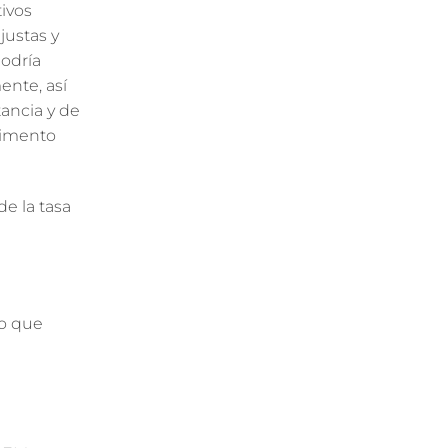
tivos
njustas y
podría
ente, así
tancia y de
dimento
de la tasa
do que