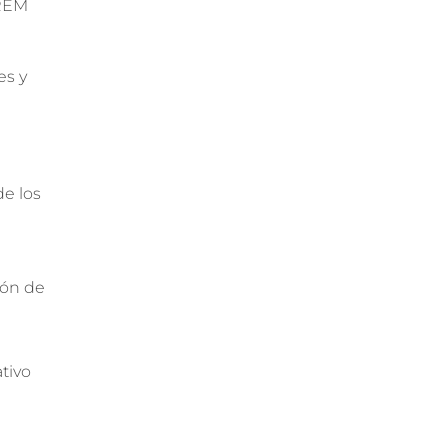
PREM
es y
e los
ión de
tivo