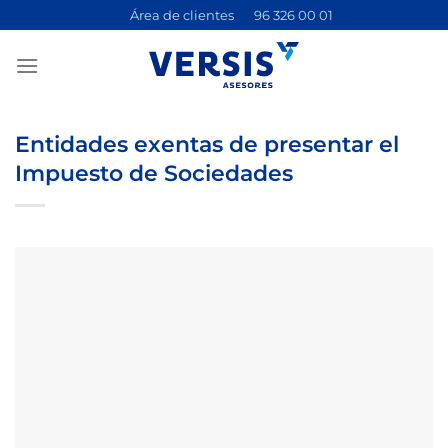
Saltar
Área de clientes
96 326 00 01
al
contenido
Entidades exentas de presentar el
Impuesto de Sociedades