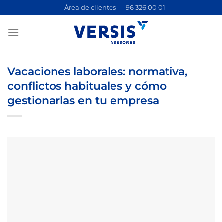
Saltar
Área de clientes
96 326 00 01
al
contenido
Vacaciones laborales: normativa,
conflictos habituales y cómo
gestionarlas en tu empresa