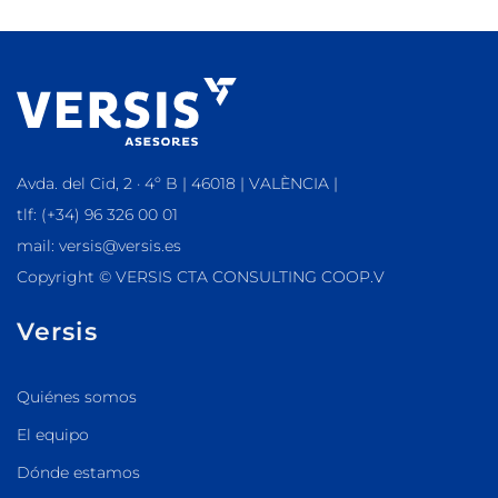
Avda. del Cid, 2 · 4º B | 46018 | VALÈNCIA |
tlf: (+34) 96 326 00 01
mail: versis@versis.es
Copyright © VERSIS CTA CONSULTING COOP.V
Versis
Quiénes somos
El equipo
Dónde estamos