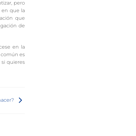
tizar, pero
a en que la
uación que
igación de
cese en la
ás común es
 si quieres
hacer?