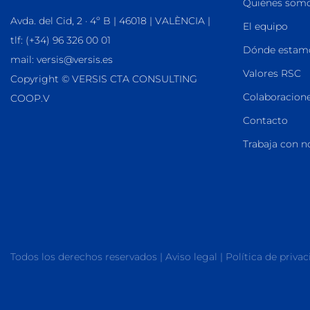
Quiénes som
Avda. del Cid, 2 · 4º B | 46018 | VALÈNCIA |
El equipo
tlf: (+34) 96 326 00 01
Dónde estam
mail: versis@versis.es
Valores RSC
Copyright © VERSIS CTA CONSULTING
Colaboracione
COOP.V
Contacto
Trabaja con n
Todos los derechos reservados |
Aviso legal
|
Política de priva