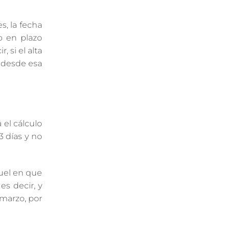
s, la fecha
o en plazo
 si el alta
, desde esa
 el cálculo
3 días y no
quel en que
es decir, y
 marzo, por