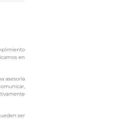
umplimiento
nicamos en
na asesoría
 comunicar,
ctivamente
 pueden ser