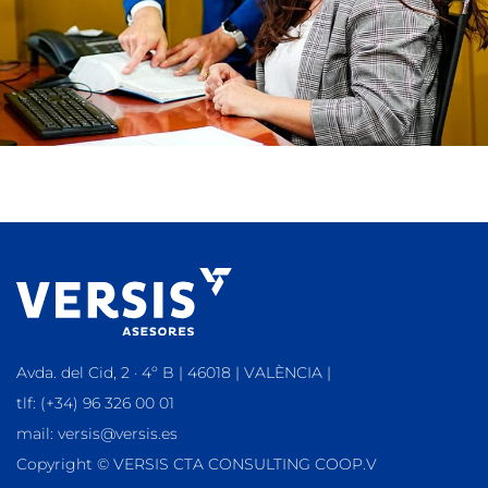
Avda. del Cid, 2 · 4º B | 46018 | VALÈNCIA |
tlf: (+34) 96 326 00 01
mail: versis@versis.es
Copyright © VERSIS CTA CONSULTING COOP.V