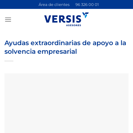
Saltar
Área de clientes
96 326 00 01
al
contenido
Ayudas extraordinarias de apoyo a la
solvencia empresarial