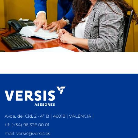
Avda. del Cid, 2 · 4º B | 46018 | VALÈNCIA |
tlf: (+34) 96 326 00 01
mail: versis@versis.es