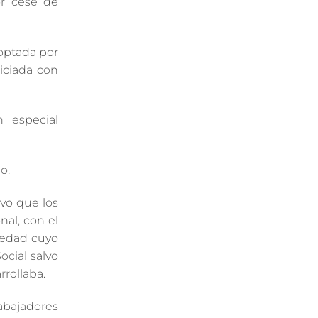
or cese de
doptada por
iciada con
 especial
o.
alvo que los
nal, con el
iedad cuyo
ocial salvo
rrollaba.
abajadores