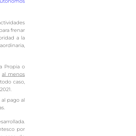
 autónomos
ctividades
ara frenar
ridad a la
ordinaria,
a Propia o
,
al menos
todo caso,
2021.
 al pago al
s.
sarrollada.
ntesco por