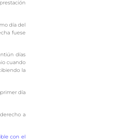
restación
imo día del
echa fuese
intiún días
unio cuando
cibiendo la
 primer día
 derecho a
ible con el