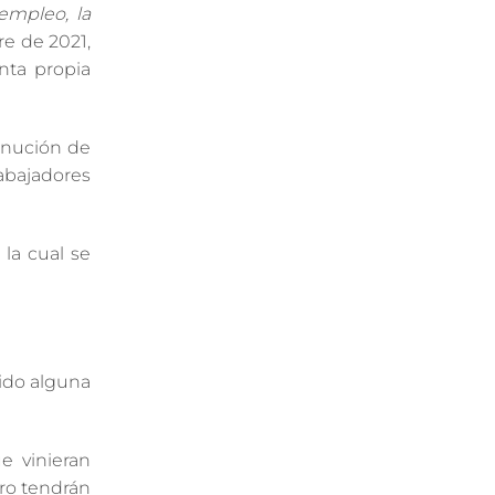
empleo, la
re de 2021,
nta propia
minución de
abajadores
la cual se
ido alguna
e vinieran
ero tendrán