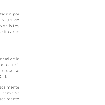
stación por
 2/2021, de
o de la Ley
uisitos que
neral de la
dos a), b),
itos que se
021.
iscalmente
así como no
iscalmente