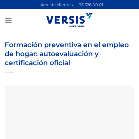
Saltar
Área de clientes
96 326 00 01
al
contenido
Formación preventiva en el empleo
de hogar: autoevaluación y
certificación oficial