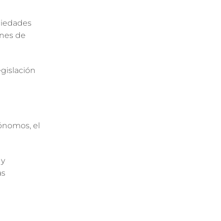
ciedades
ones de
egislación
ónomos, el
 y
as