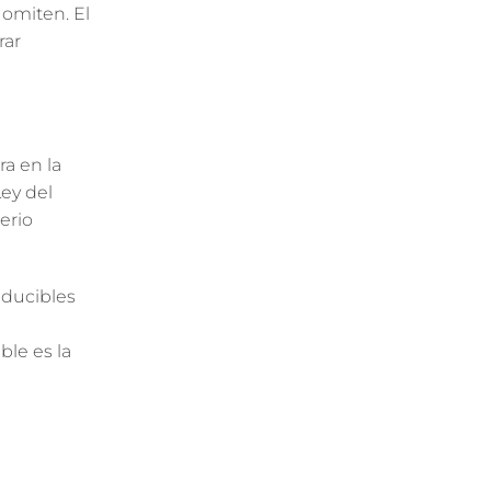
 omiten. El
rar
ra en la
Ley del
erio
educibles
ble es la