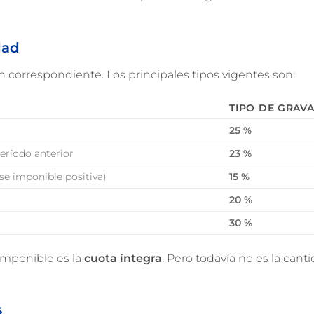
dad
n correspondiente. Los principales tipos vigentes son:
TIPO DE GRAV
25 %
período anterior
23 %
se imponible positiva)
15 %
20 %
30 %
 imponible es la
cuota íntegra
. Pero todavía no es la canti
s