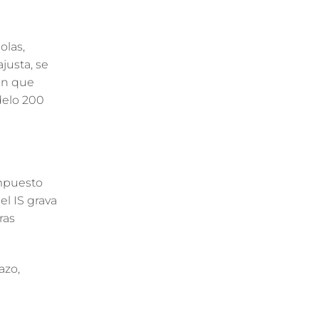
olas,
justa, se
en que
delo 200
Impuesto
el IS grava
ras
azo,