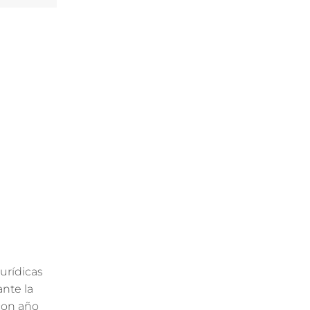
urídicas
nte la
con año