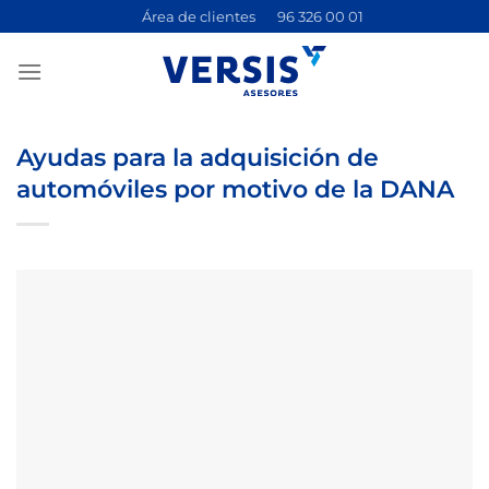
Saltar
Área de clientes
96 326 00 01
al
contenido
Ayudas para la adquisición de
automóviles por motivo de la DANA