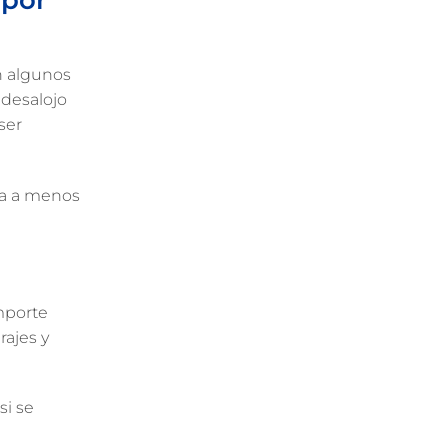
en algunos
 desalojo
ser
ada a menos
mporte
rajes y
si se