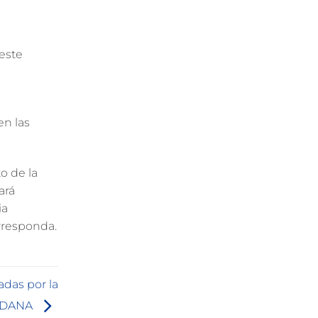
 este
en las
o de la
ará
ia
orresponda.
adas por la
DANA