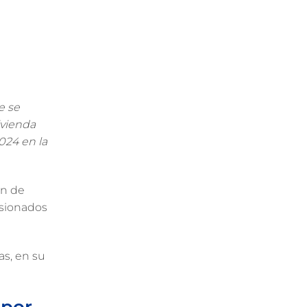
e se
ivienda
2024 en la
en de
asionados
as, en su
 por