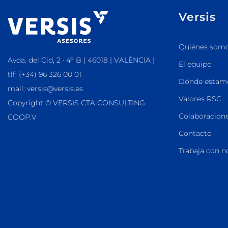
Versis
Quiénes som
Avda. del Cid, 2 · 4º B | 46018 | VALÈNCIA |
El equipo
tlf: (+34) 96 326 00 01
Dónde estam
mail: versis@versis.es
Valores RSC
Copyright © VERSIS CTA CONSULTING
Colaboracione
COOP.V
Contacto
Trabaja con n