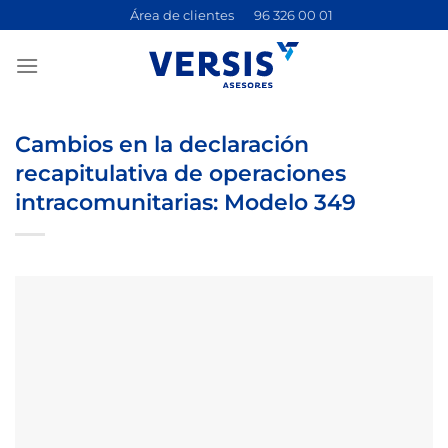
Saltar
Área de clientes
96 326 00 01
al
contenido
Cambios en la declaración
recapitulativa de operaciones
intracomunitarias: Modelo 349