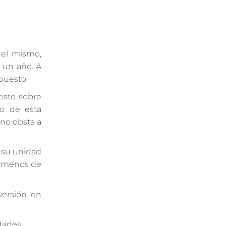
 el mismo,
a un año. A
mpuesto.
esto sobre
to de esta
 no obsta a
e su unidad
 a menos de
versión en
dades: