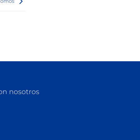
ónomos
on nosotros