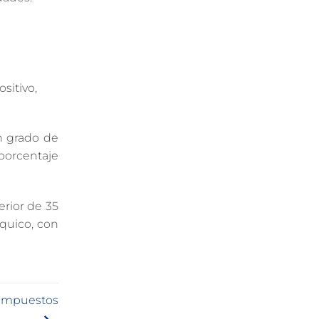
sitivo,
un grado de
porcentaje
erior de 35
íquico, con
e impuestos