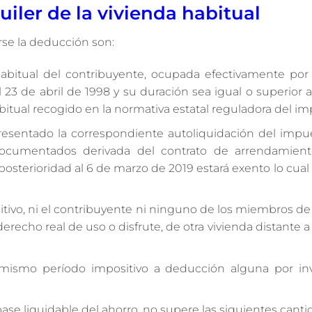
ler de la vivienda habitual
rse la deducción son:
habitual del contribuyente, ocupada efectivamente por
 23 de abril de 1998 y su duración sea igual o superior 
abitual recogido en la normativa estatal reguladora del i
resentado la correspondiente autoliquidación del impu
s documentados derivada del contrato de arrendamien
n posterioridad al 6 de marzo de 2019 estará exento lo cual
itivo, ni el contribuyente ni ninguno de los miembros d
 derecho real de uso o disfrute, de otra vivienda distante
mismo período impositivo a deducción alguna por in
base liquidable del ahorro, no supere las siguientes canti