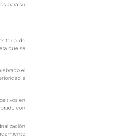
tos para su
sitorio de
era que se
elebrado el
rioridad a
ositivos en
ebrado con
inalización
rendamiento