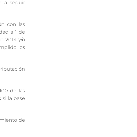
o a seguir
ón con las
dad a 1 de
en 2014 y/o
umplido los
ributación
100 de las
 si la base
amiento de