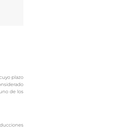
 cuyo plazo
nsiderado
 uno de los
educciones