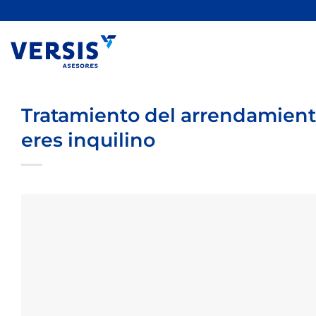
Saltar
al
contenido
Tratamiento del arrendamiento
eres inquilino