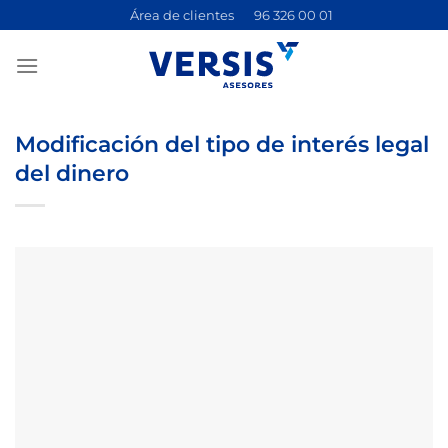
Saltar
Área de clientes
96 326 00 01
al
contenido
Modificación del tipo de interés legal
del dinero