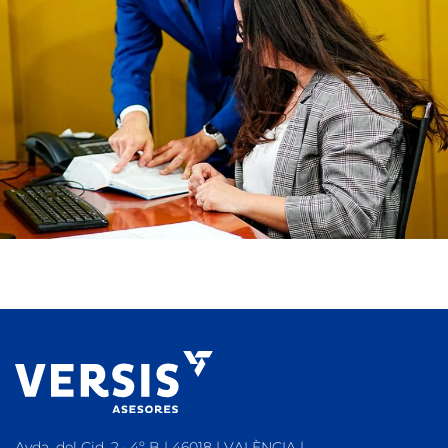
Avda. del Cid, 2 · 4º B | 46018 | VALÈNCIA |