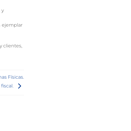
 y
n ejemplar
 clientes,
as Físicas.
fiscal.