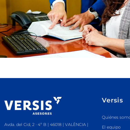
Versis
Quiénes som
Avda. del Cid, 2 · 4º B | 46018 | VALÈNCIA |
El equipo