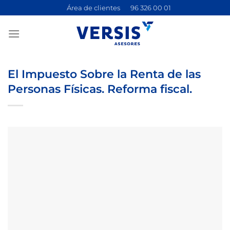
Saltar
Área de clientes
96 326 00 01
al
contenido
El Impuesto Sobre la Renta de las
Personas Físicas. Reforma fiscal.