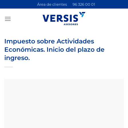
Saltar
Área de clientes
96 326 00 01
al
contenido
Impuesto sobre Actividades
Económicas. Inicio del plazo de
ingreso.