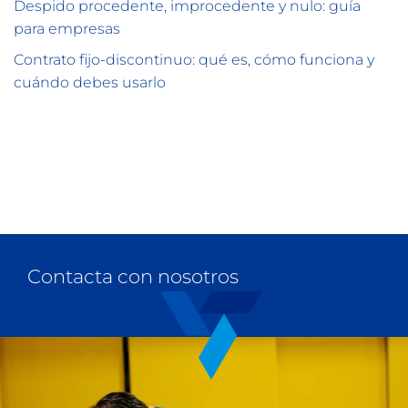
Despido procedente, improcedente y nulo: guía
para empresas
Contrato fijo-discontinuo: qué es, cómo funciona y
cuándo debes usarlo
Contacta con nosotros