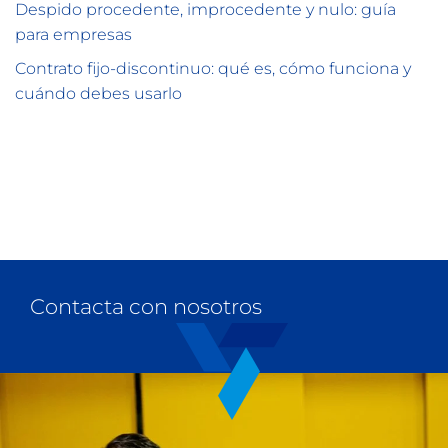
Despido procedente, improcedente y nulo: guía
para empresas
Contrato fijo-discontinuo: qué es, cómo funciona y
cuándo debes usarlo
Contacta con nosotros