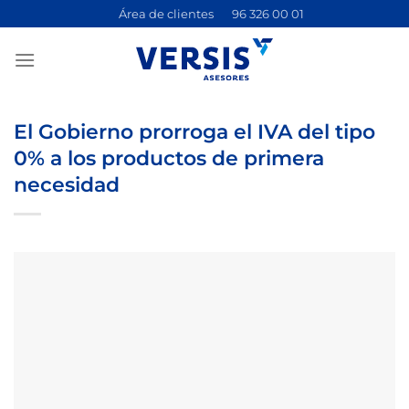
Saltar
Área de clientes
96 326 00 01
al
contenido
El Gobierno prorroga el IVA del tipo
0% a los productos de primera
necesidad