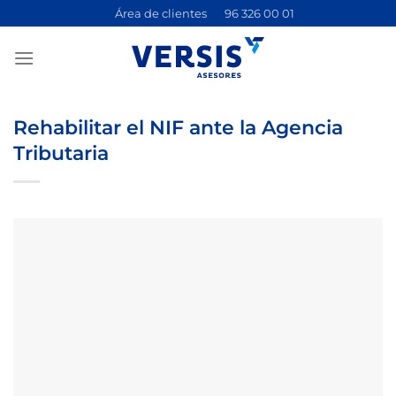
Saltar
Área de clientes
96 326 00 01
al
contenido
Rehabilitar el NIF ante la Agencia
Tributaria