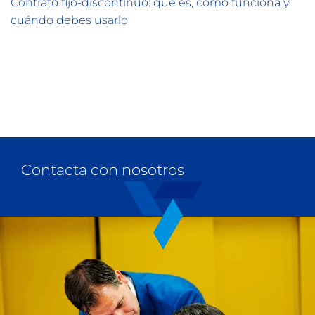
Contrato fijo-discontinuo: qué es, cómo funciona y
cuándo debes usarlo
Contacta con nosotros