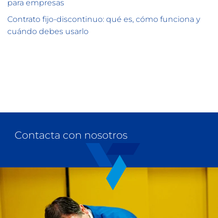
para empresas
Contrato fijo-discontinuo: qué es, cómo funciona y
cuándo debes usarlo
Contacta con nosotros