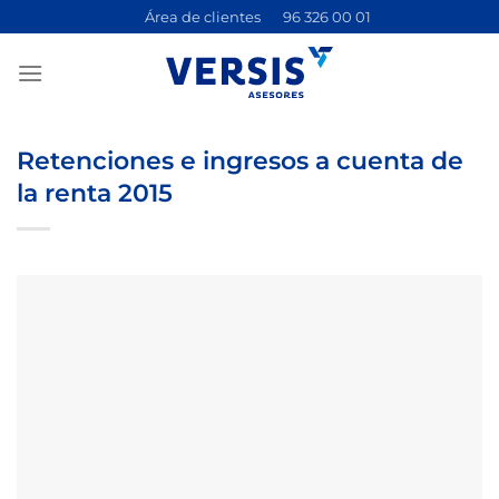
Saltar
Área de clientes
96 326 00 01
al
contenido
Retenciones e ingresos a cuenta de
la renta 2015