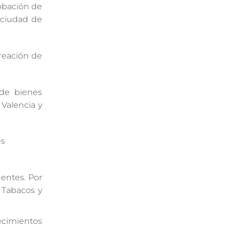
robación de
 ciudad de
reación de
 de bienes
 Valencia y
es
entes. Por
 Tabacos y
ecimientos