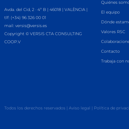
Quiénes som
Avda. del Cid, 2 · 4º B | 46018 | VALÈNCIA |
El equipo
tlf: (+34) 96 326 00 01
Dónde estam
mail: versis@versis.es
Valores RSC
Copyright © VERSIS CTA CONSULTING
Colaboracione
COOP.V
Contacto
Trabaja con n
Todos los derechos reservados |
Aviso legal
|
Política de priva