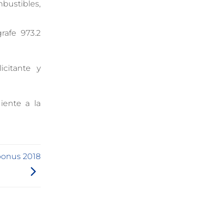
bustibles,
rafe 973.2
citante y
iente a la
 bonus 2018