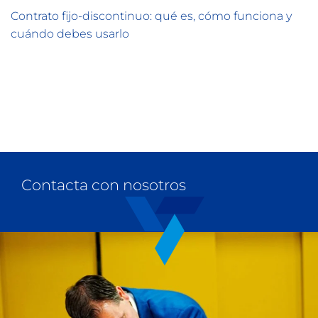
Contrato fijo-discontinuo: qué es, cómo funciona y
cuándo debes usarlo
Contacta con nosotros