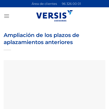
Saltar
Área de clientes
96 326 00 01
al
contenido
Ampliación de los plazos de
aplazamientos anteriores