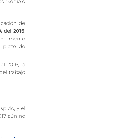
convenio o
icación de
del 2016
.
er momento
e plazo de
l 2016, la
del trabajo
pido, y el
2017 aún no