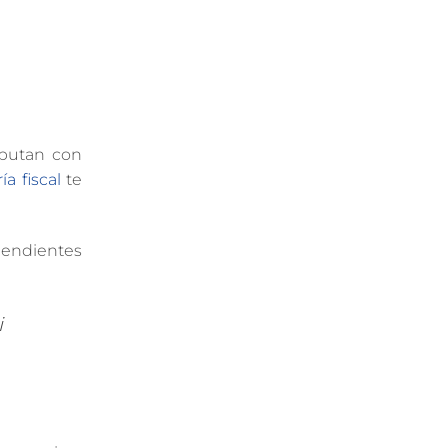
mputan con
ía fiscal
te
pendientes
i