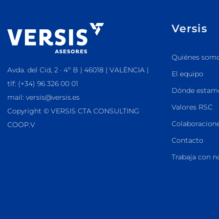
Versis
Quiénes som
Avda. del Cid, 2 · 4º B | 46018 | VALÈNCIA |
El equipo
tlf: (+34) 96 326 00 01
Dónde estam
mail: versis@versis.es
Valores RSC
Copyright © VERSIS CTA CONSULTING
Colaboracione
COOP.V
Contacto
Trabaja con n