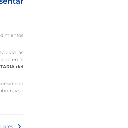
sentar
endimientos
cibido las
riodo en el
ARIA del
consideran
obren, y se
iliares